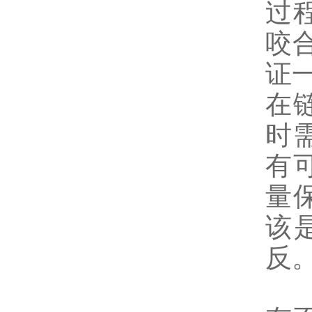
过
咬
证
在
时
有
量
该
反