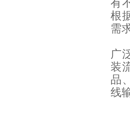
有
根
需
广
装
品
线