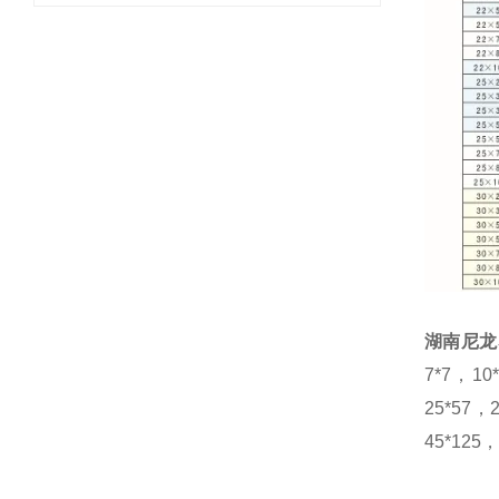
湖南尼龙
7*7，10
25*57，
45*125