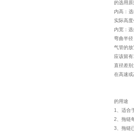
的选
内高：选
实际高
内宽：选
弯曲半径
气管的
应该留有
直径差
在高速或
的用途
1、适合
2、拖链
3、拖链