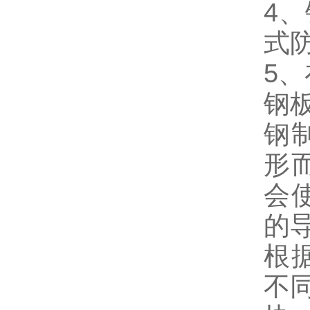
4
式
5
钢
钢
形
会
的
根
不