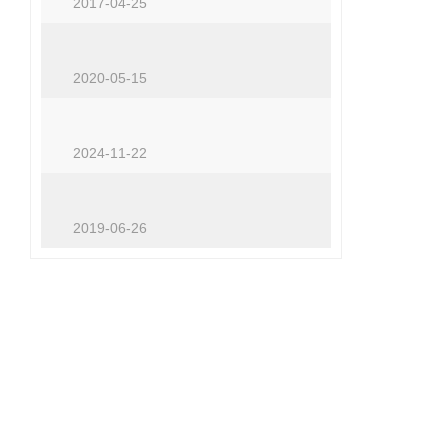
2017-04-25
说一说风琴防护罩的制作过程
2020-05-15
机床工作灯保障精准加工的照明解决方案
2024-11-22
机床排屑机--机器生产中的吸尘器
2019-06-26