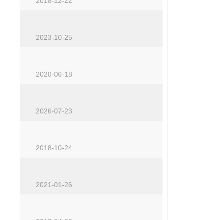
2018-12-22
机床工作灯的设计和制造需要考虑哪些因素
2023-10-25
钢制拖链在远距离远行时下垂要如何解决？
2020-06-18
湖南机床防护罩为机床运动部件提供安全保护
2026-07-23
风琴防护罩的质量好坏从哪几方面区分
2018-10-24
风琴防护罩是如何实现冷却效果的
2021-01-26
排屑机：机器生产中的吸尘器