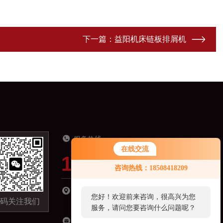
下一篇：
益阳机床链板排屑机
服务热线
在线交流
19918821321
您好！欢迎前来咨询，很高兴为您
咨询热线：18508418209
服务，请问您要咨询什么问题呢？
湖南省长沙市长沙县星沙镇经济开发区城东小
您好，看您停留很久了，是否找到
码关注我们
区C区-09栋301室
了需求产品，您可以直接在线与我
联系！
18508418209@163.com