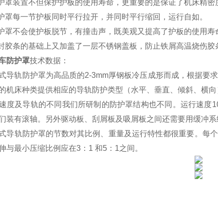
防护罩装置不但保护护板的使用寿命，更重要的是保证了机床精密
防护罩每一节护板同时平行拉开，并同时平行缩回，运行自如。
防护罩不会使护板脱节，有撞击声，既美观又提高了护板的使用寿
密封胶条的基础上又加盖了一层不锈钢盖板，防止铁屑高温烧伤
车防护罩
技术数据：
式导轨防护罩为高品质的2-3mm厚钢板冷压成形而成，根据要
的机床种类提供相应的导轨防护类型（水平、垂直、倾斜、横向
速度及导轨的不同我们所研制的防护罩结构也不同。运行速度10m/
们装有滚轴。另外驱动板、刮屑板及吸屑板之间还需要用缓冲系
式导轨防护罩的节数对其比例、重量及运行特性都很重要。每个
伸与最小压缩比例应在3：1 和5：1之间。