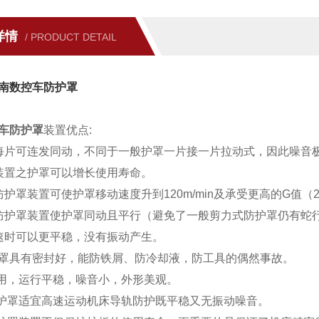
详情
/ PRODUCT DETAIL
南数控车防护罩
车防护罩
装置优点:
每片可连发同动，不同于一般护罩一片接一片拉动式，因此噪音
装置之护罩可以增长使用寿命。
防护罩装置可使护罩移动速度升到120m/min及承受更高的G值（
防护罩装置使护罩同动且平行（避免了一般剪力式防护罩仍有蛇
速时可以更平稳，没有振动产生。
罩具有密封好，能防铁屑、防冷却液，防工具的偶然事故。
耐用，运行平稳，噪音小，外形美观。
防护罩适宜高速运动机床导轨防护既平稳又无振动噪音。