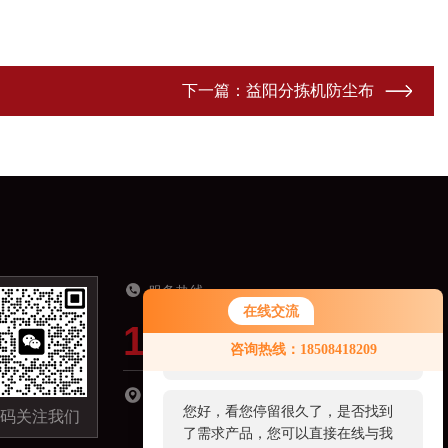
下一篇：
益阳分拣机防尘布
服务热线
在线交流
19918821321
您好！欢迎前来咨询，很高兴为您
咨询热线：18508418209
服务，请问您要咨询什么问题呢？
湖南省长沙市长沙县星沙镇经济开发区城东小
您好，看您停留很久了，是否找到
码关注我们
区C区-09栋301室
了需求产品，您可以直接在线与我