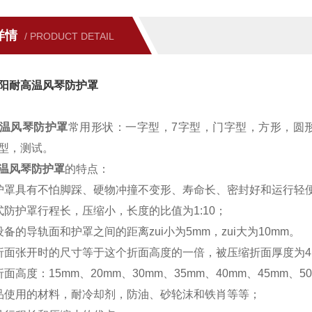
详情
/ PRODUCT DETAIL
阳耐高温风琴防护罩
温风琴防护罩
常用形状：一字型，7字型，门字型，方形，圆
型，测试。
温风琴防护罩
的特点：
护罩具有不怕脚踩、硬物冲撞不变形、寿命长、密封好和运行轻
式防护罩行程长，压缩小，长度的比值为1:10；
设备的导轨面和护罩之间的距离zui小为5mm，zui大为10mm。
折面张开时的尺寸等于这个折面高度的一倍，被压缩折面厚度为4
面高度：15mm、20mm、30mm、35mm、40mm、45mm、5
品使用的材料，耐冷却剂，防油、砂轮沫和铁肖等等；