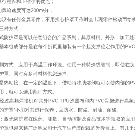
具行程长和压缩小的优点；
的风箱速度可达200m/分；
内没有任何金属零件，不用担心护罩工作时会出现零件松动而给
三种方式：
式防护罩是可以任意组合的产品系列，其原材料、外形、加工处
基本组成部分是在每个折页里都装有一个起支撑稳定作用的PV
制方式，应用于高温工作环境。使用一种特殊线缝制，即使在负
护罩。同时有多种材料供您选择。
是热粘接。在一定的温度下，借助特殊助熔剂就可以使内部的P
用，就可以选用此种方式。
经过高频焊接机对其外PVC TPU涂层布和内PVC骨架进行
的护罩*不用对其进行保养，且防水、防尘、耐油、耐酸。
：激光防护罩在医药、测量、自动控制及食品技术等领域的应用
护罩也越来越广泛地应用于汽车生产装配线的升降台上。有几平