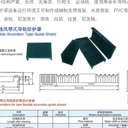
备结构严紧、合理、无噪音、行程大、运动快、使用寿命长等特
护罩设备运行环境又可制作成钢制支撑骨架、木质骨架、PVC
、滚轮、尼龙滑片、滑块、拉筋、拉簧、尼龙轴。