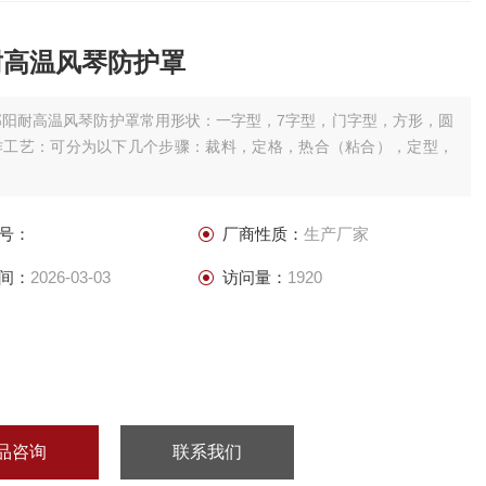
耐高温风琴防护罩
邵阳耐高温风琴防护罩常用形状：一字型，7字型，门字型，方形，圆
作工艺：可分为以下几个步骤：裁料，定格，热合（粘合），定型，
号：
厂商性质：
生产厂家
间：
2026-03-03
访问量：
1920
品咨询
联系我们