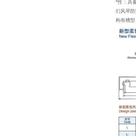
*性：具
们风琴防
构有槽型