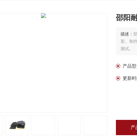
邵阳
描述：
形。制
测试。
产品型
更新时
产