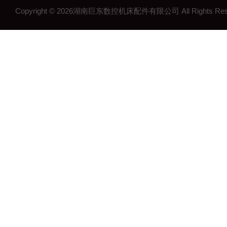
Copyright © 2026湖南巨东数控机床配件有限公司 All Rights R
湖南钢制拖链
湖南机床工作灯
湖南机床配件
长沙机床配件