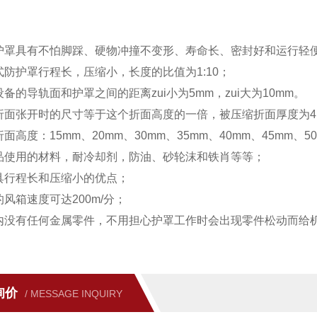
护罩具有不怕脚踩、硬物冲撞不变形、寿命长、密封好和运行轻
式防护罩行程长，压缩小，长度的比值为1:10；
备的导轨面和护罩之间的距离zui小为5mm，zui大为10mm。
折面张开时的尺寸等于这个折面高度的一倍，被压缩折面厚度为4
面高度：15mm、20mm、30mm、35mm、40mm、45mm、5
品使用的材料，耐冷却剂，防油、砂轮沫和铁肖等等；
具行程长和压缩小的优点；
风箱速度可达200m/分；
内没有任何金属零件，不用担心护罩工作时会出现零件松动而给
询价
/ MESSAGE INQUIRY