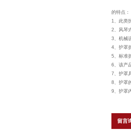
的特点：
1、
此类
2、
风琴
3、
机械设
4、
护罩
5、
标准折
6、
该产
7、
护罩
8、
护罩的
9、
护罩
留言