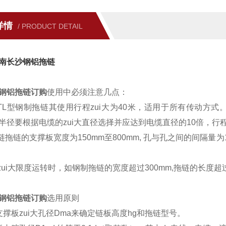
详情
/ PRODUCT DETAIL
南长沙钢铝拖链
钢铝拖链
订购
使用中必须注意几点：
G和TL型钢制拖链其使用行程zui大为40米，适用于所有传动
半径要根据电缆的zui大直径选择并应达到电缆直径的10倍，行
拖链拖链的支撑板宽度为150mm至800mm, 孔与孔之间的间隔量
做zui大限度运转时，如钢制拖链的宽度超过300mm
,
拖链的长度超
钢铝拖链
订购
选用原则
支撑板zui大孔径Dma来确定链板高度hg和拖链型号。