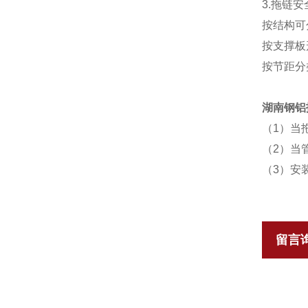
3.拖链安
按结构可
按支撑板
按节距分类
湖南钢铝
（1）当
（2）当
（3）安
留言