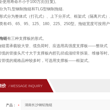
全使用寿命不小于100万次(往复)。
分为TL型钢制拖链和TLG型钢制拖链
.
形式分为整体式（打孔式）、上下分开式、框架式（隔离片式）
有45、65、95、125、180、225、250型。拖链宽度可按用
拖链
有三种支撑板的形式。
拖链需承载较大管、缆负荷时、应选用高强度支撑板——整块式
管缆的管接头尺寸大于支撑板内腔孔径或须经常拆装、维修等时
装管缆的规格品种较多时，可选用支撑板——框架式。
询价
/ MESSAGE INQUIRY
产品：