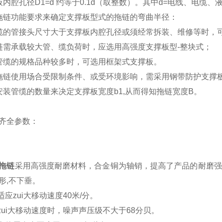
板内腔孔径D1=d 约等于0.1d（取整数）。其中d=电线、电缆
拖链功能要求来确定支撑板型式的拖链的弯曲半径：
缆的管接头尺寸大于支撑板内腔孔径或须经常拆装、维修等时，
链需承载较大管、缆负荷时，应选用高强度支撑板型-整块式；
管缆的规格品种较多时，可选用框架式支撑板。
拖链使用场合受限制条件、或受环境影响，需采用钢带防护支撑
安装管缆的数量来决定支撑板宽度b1,从而得知拖链宽度B。
齐全参数：
拖链
采用高强度耐磨材料，合金铜为轴销，提高了产品的耐磨强
形,不下垂。
适应zui大移动速度40米/分。
在zui大移动速度时，噪声声压级不大于68分贝。