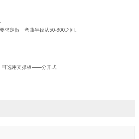
。
户要求定做，弯曲半径从50-800之间。
。可选用支撑板——分开式