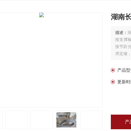
湖南
描述：
按支撑
按节距分
求定做，
产品型
更新时
产