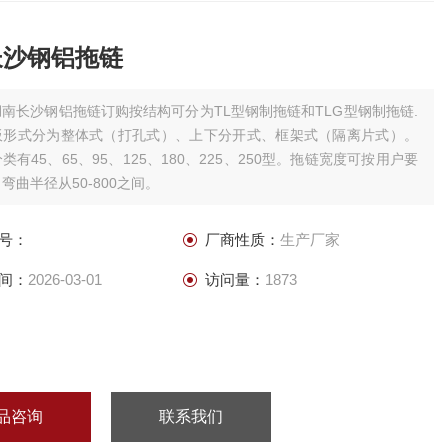
长沙钢铝拖链
湖南长沙钢铝拖链订购按结构可分为TL型钢制拖链和TLG型钢制拖链.
板形式分为整体式（打孔式）、上下分开式、框架式（隔离片式）。
类有45、65、95、125、180、225、250型。拖链宽度可按用户要
弯曲半径从50-800之间。
号：
厂商性质：
生产厂家
间：
2026-03-01
访问量：
1873
品咨询
联系我们