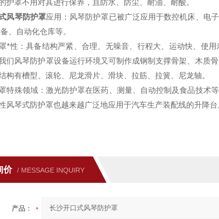
的护罩不用对其进行保养，且防水、防尘、耐油、耐酸。
式风琴防护罩
应用：风琴防护罩已被广泛应用于数控机床、电子
设备、自动化仓库等。
罩*性：具备结构严紧、合理、无噪音、行程大、运动快、使用
我们风琴防护罩设备运行环境又可制作成钢制支撑骨架、木质骨
结构有槽型、滚轮、尼龙滑片、滑块、拉筋、拉簧、尼龙轴。
罩特殊领域：激光防护罩在医药、测量、自动控制及食品技术等
性风琴式防护罩也越来越广泛地应用于汽车生产装配线的升降台
询价
/ MESSAGE INQUIRY
产品：