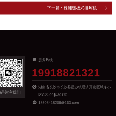
下一篇：
株洲链板式排屑机
服务热线
19918821321
湖南省长沙市长沙县星沙镇经济开发区城东小
码关注我们
区C区-09栋301室
18508418209@163.com