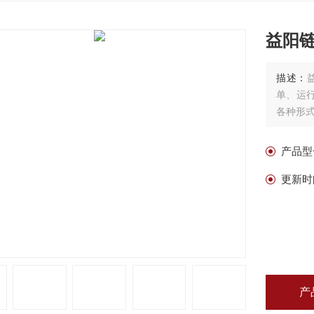
益阳
描述：
单、运
各种形
产品型
更新时
产