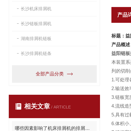
长沙机床排屑机
产品
长沙链板排屑机
标题：益
湖南排屑机链板
产品概述
长沙排屑机链条
益阳链板
本装置系
列的切削
全部产品分类
1.可处
2.输送
3.链板
相关文章
4.流线
/ ARTICLE
5.具有
6.体积
哪些因素影响了机床排屑机的排屑量？