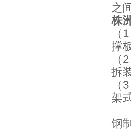
之
株
（
撑
（
拆
（
架
钢