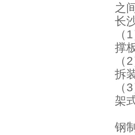
之
长
（
撑
（
拆
（
架
钢